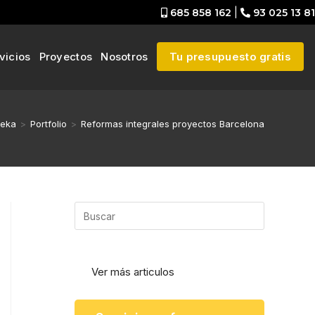
685 858 162
|
93 025 13 81
vicios
Proyectos
Nosotros
Tu presupuesto gratis
Deka
>
Portfolio
>
Reformas integrales proyectos Barcelona
Ver más articulos