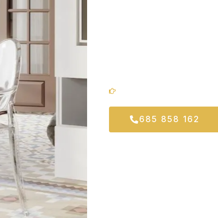
para que disfrutes de una ref
preocupaciones. Trabajamos c
un trato cercano, adaptándon
Ofrecemos soluciones a medi
tu propiedad en Barcelona.
Tu reformas, en manos ex
685 858 162