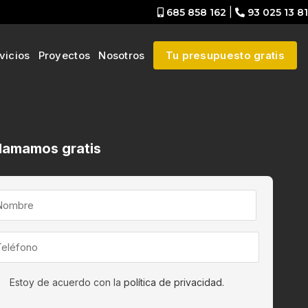
685 858 162
|
93 025 13 81
vicios
Proyectos
Nosotros
Tu presupuesto gratis
llamamos gratis
Estoy de acuerdo con la
política de privacidad.