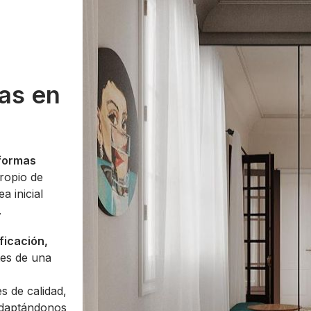
as en
formas
ropio de
a inicial
.
ficación,
tes de una
s de calidad,
adaptándonos