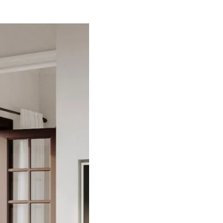
Acabados pro
nuestras ref
Somos una
empresa especia
con un equipo propio de prof
hasta la entrega final de tu vi
Nos encargamos de todo el 