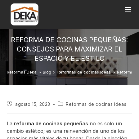
REFORMA DE COCINAS PEQUEÑAS:
CONSEJOS PARA MAXIMIZAR EL
ESPACIO Y EL ESTILO
Reformas Deka
>
Blog
>
Reformas de cocinas ideas
>
Reforma de
agosto 15, 2023
Reformas de cocinas ideas
La
reforma de cocinas
pequeñas
no es solo un
cambio estético; es una reinvención de uno de los
espacios más vitales de tu hogar. Desde la elección