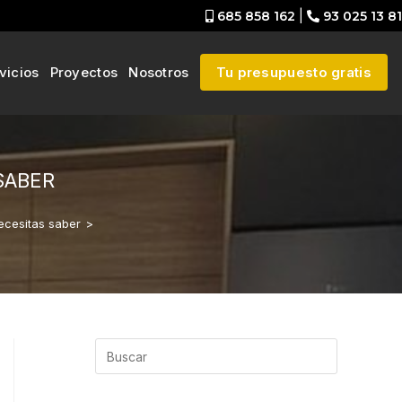
685 858 162
|
93 025 13 81
vicios
Proyectos
Nosotros
Tu presupuesto gratis
SABER
ecesitas saber
>