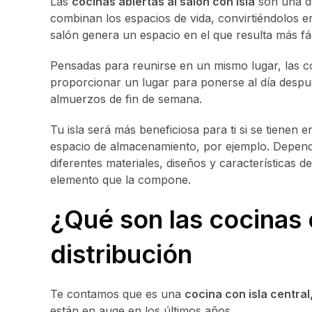
Las
cocinas abiertas al salón con isla
son una de
combinan los espacios de vida, convirtiéndolos en
salón genera un espacio en el que resulta más fáci
Pensadas para reunirse en un mismo lugar, las co
proporcionar un lugar para ponerse al día despué
almuerzos de fin de semana.
Tu isla será más beneficiosa para ti si se tienen e
espacio de almacenamiento, por ejemplo. Dependi
diferentes materiales, diseños y características de
elemento que la compone.
¿Qué son las cocinas 
distribución
Te contamos que es una
cocina con isla central
están en auge en los últimos años.