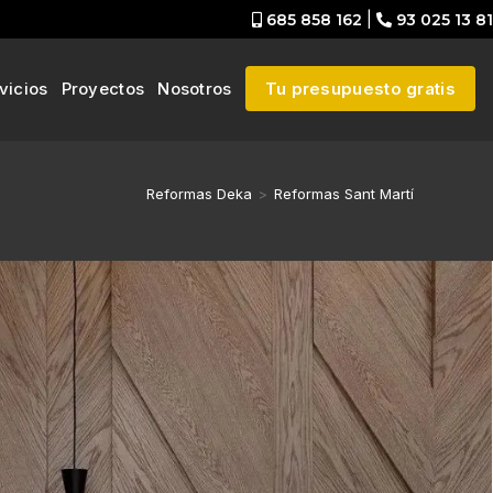
685 858 162
|
93 025 13 81
vicios
Proyectos
Nosotros
Tu presupuesto gratis
Reformas Deka
>
Reformas Sant Martí