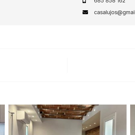
685 858 162
casalujos@gmai