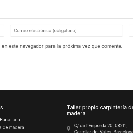
 en este navegador para la próxima vez que comente.
os
Taller propio carpintería d
madera
Barcelona
C/ de l'Empordá 20, 08211,
ía de madera
Castellar del Vallés, Barcelon