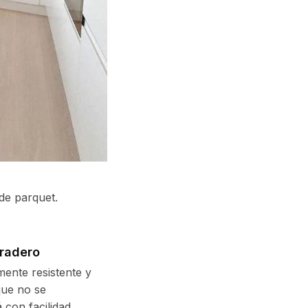
de parquet.
uradero
amente resistente y
que no se
con facilidad.