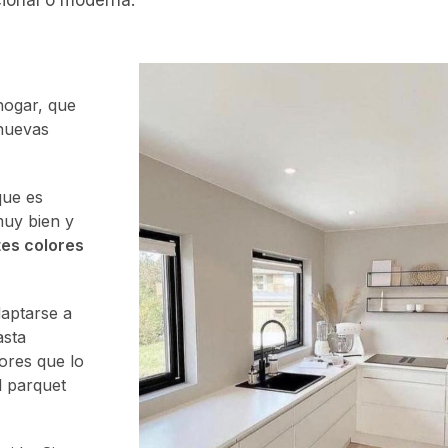
hogar, que
 nuevas
que es
uy bien y
tes colores
aptarse a
asta
ores que lo
l parquet