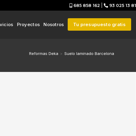
685 858 162
|
93 025 13 81
vicios
Proyectos
Nosotros
Tu presupuesto gratis
Reformas Deka
>
Suelo laminado Barcelona