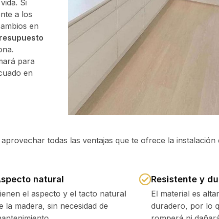
vida. Si
nte a los
cambios en
resupuesto
lona.
mará para
ecuado en
aprovechar todas las ventajas que te ofrece la instalación 
specto natural
Resistente y d
ienen el aspecto y el tacto natural
El material es alt
e la madera, sin necesidad de
duradero, por lo 
antenimiento.
romperá ni dañará 