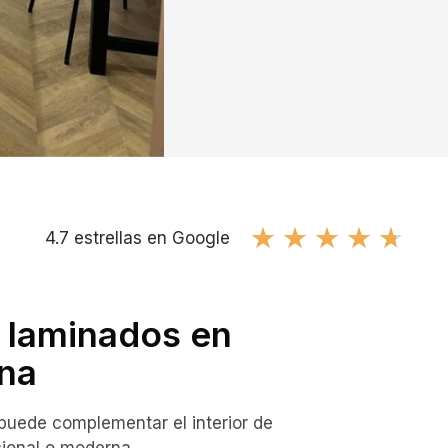
★
★
★
★
★
4.7 estrellas en Google
s laminados en
na
 puede complementar el interior de
cional o moderna.