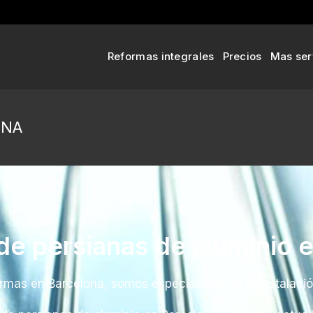
Reformas integrales
Precios
Mas ser
ONA
 de persianas de aluminio 
mas en Barcelona, somos especialistas en la instalació