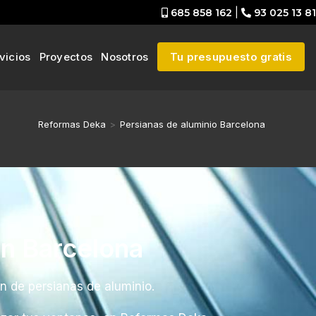
685 858 162
|
93 025 13 81
vicios
Proyectos
Nosotros
Tu presupuesto gratis
Reformas Deka
>
Persianas de aluminio Barcelona
en Barcelona
n de persianas de aluminio.