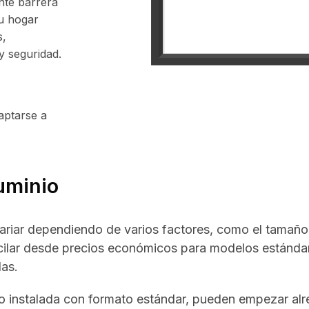
nte barrera
u hogar
s,
y seguridad.
aptarse a
uminio
ariar dependiendo de varios factores, como el tamaño, e
scilar desde precios económicos para modelos estánda
das.
io instalada con formato estándar, pueden empezar al