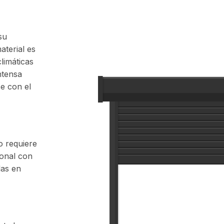
su
aterial es
limáticas
ntensa
se con el
o requiere
ional con
las en