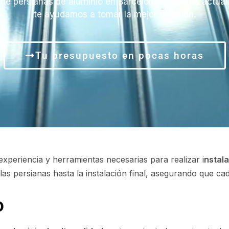
n de persianas de aluminio en Barcelona o quieres actua
te ayudamos a tomar la mejor decisión.
Tu presupuesto en pocas horas
xperiencia y herramientas necesarias para realizar i
nstala
las persianas hasta la instalación final, asegurando que ca
o