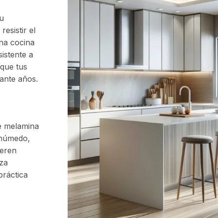
u
resistir el
una cocina
sistente a
que tus
ante años.
de melamina
 húmedo,
ieren
eza
práctica