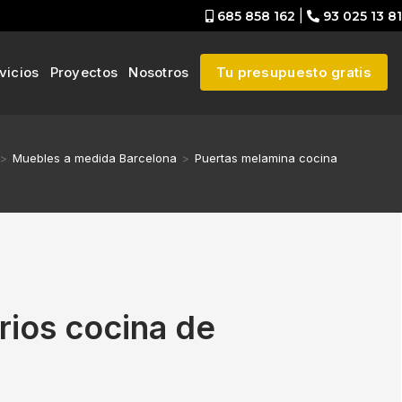
685 858 162
|
93 025 13 81
vicios
Proyectos
Nosotros
Tu presupuesto gratis
>
Muebles a medida Barcelona
>
Puertas melamina cocina
rios cocina de