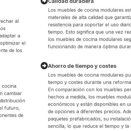
Calidad duradera
Los muebles de cocina modulares es
materiales de alta calidad que garanti
vechar al
resistencia para soportar el uso diari
Los
tiempo. Esto significa que una vez re
adaptar a
los muebles de cocina modulares seg
optimizar el
funcionando de manera óptima dura
ente de los
Ahorro de tiempo y costes
Los muebles de cocina modulares p
tiempo y costes durante una reforma 
e cocina
En comparación con los muebles per
en cambiar
hechos a medida, los muebles modul
distribución
económicos y están disponibles en u
el futuro,
de opciones a diferentes precios. Ad
ponentes de
paquetes prefabricados, su instalaci
sencilla, lo que reduce el tiempo y l