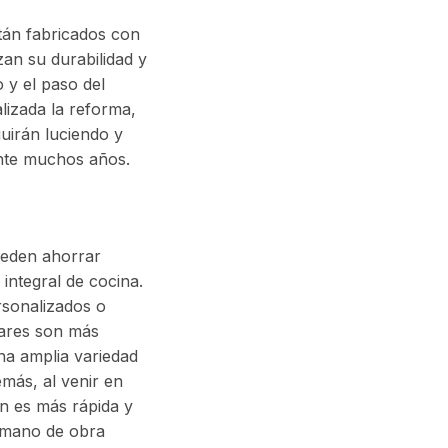
tán fabricados con
zan su durabilidad y
o y el paso del
alizada la reforma,
uirán luciendo y
nte muchos años.
ueden ahorrar
integral de cocina.
sonalizados o
ares son más
na amplia variedad
emás, al venir en
ón es más rápida y
a mano de obra