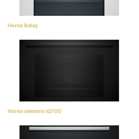
Horno Balay
Horno siemens iQ700